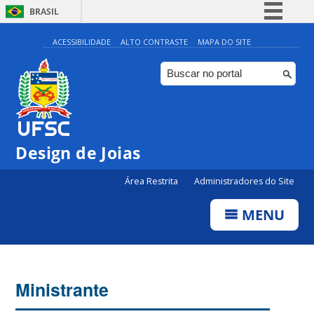
BRASIL
Simplifique!
ACESSIBILIDADE
ALTO CONTRASTE
MAPA DO SITE
Comunica BR
Participe
Acesso à informação
Legislação
Design de Joias
Canais
Área Restrita
Administradores do Site
MENU
Ministrante